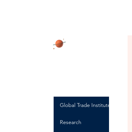
DHRITI
Join me, Dhriti Mukherjee
Pipil, on a journey to
explore the fascinating
world of global trade
Global Trade Institute
Research