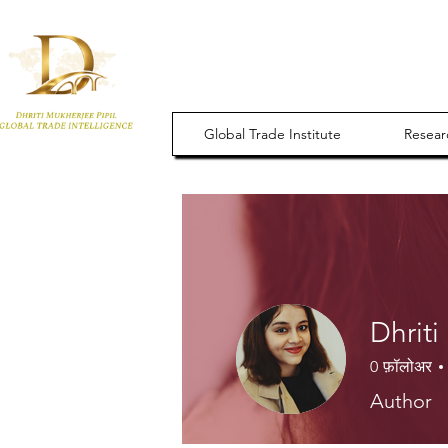
Global Trade Institute
Resear
Dhriti
0
फ़ॉलोअर
Author