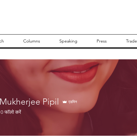
ch
Columns
Speaking
Press
Trade
 Mukherjee Pipil
एडमिन
0
फॉलो करें