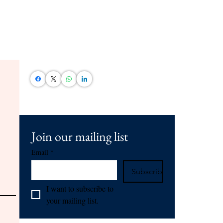
Join our mailing list
Email
*
Subscribe
I want to subscribe to 
your mailing list.